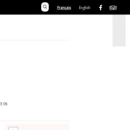
Français
English
TE 06