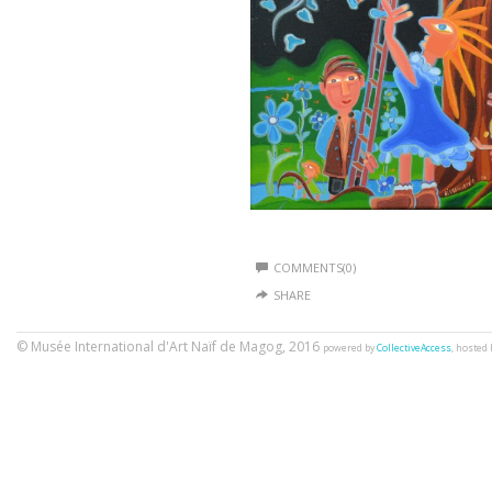
COMMENTS(0)
SHARE
© Musée International d'Art Naïf de Magog, 2016
powered by
CollectiveAccess
, hosted