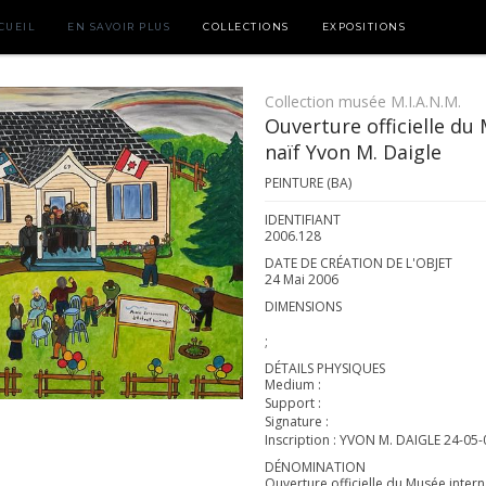
CUEIL
EN SAVOIR PLUS
COLLECTIONS
EXPOSITIONS
Collection musée M.I.A.N.M.
Ouverture officielle du
naïf Yvon M. Daigle
PEINTURE (BA)
IDENTIFIANT
2006.128
DATE DE CRÉATION DE L'OBJET
24 Mai 2006
DIMENSIONS
;
DÉTAILS PHYSIQUES
Medium :
Support :
Signature :
Inscription : YVON M. DAIGLE 24-05-
DÉNOMINATION
Ouverture officielle du Musée interna