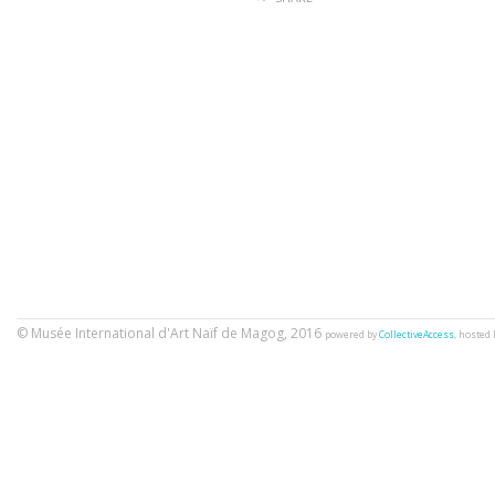
© Musée International d'Art Naïf de Magog, 2016
powered by
CollectiveAccess
, hosted