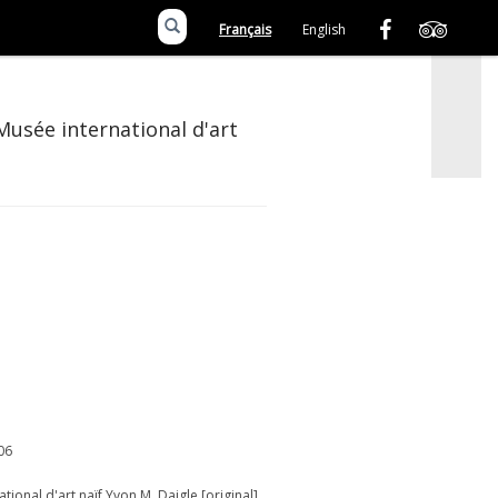
Français
English
 Musée international d'art
06
tional d'art naïf Yvon M. Daigle [original]