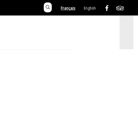
Français
English