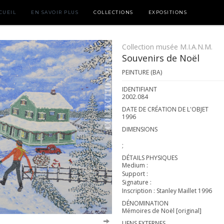
CUEIL
EN SAVOIR PLUS
COLLECTIONS
EXPOSITIONS
Collection musée M.I.A.N.M.
Souvenirs de Noël
PEINTURE (BA)
IDENTIFIANT
2002.084
DATE DE CRÉATION DE L'OBJET
1996
DIMENSIONS
;
DÉTAILS PHYSIQUES
Medium :
Support :
Signature :
Inscription : Stanley Maillet 1996
DÉNOMINATION
Mémoires de Noël [original]
LIENS EXTERNES