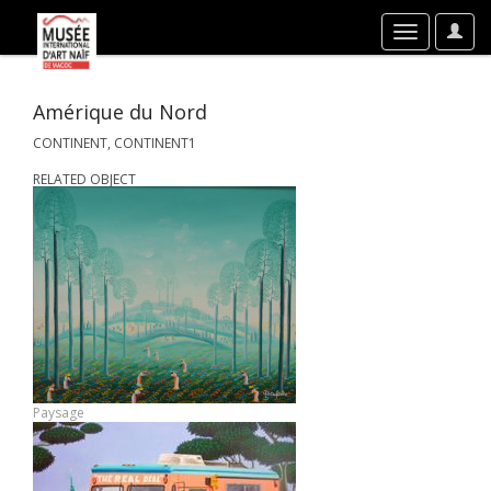
User
Toggle
Optio
navigation
Amérique du Nord
CONTINENT, CONTINENT1
RELATED OBJECT
Paysage